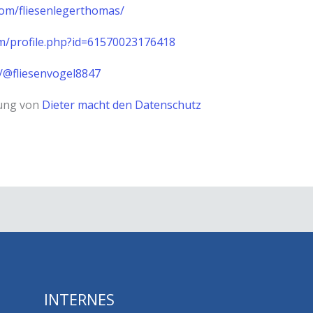
com/fliesenlegerthomas/
m/profile.php?id=61570023176418
/@fliesenvogel8847
zung von
Dieter macht den Datenschutz
INTERNES